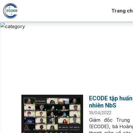
Trang ch
ECODE tập huấn 
nhiên NbS
19/04/2022
Giám đốc Trung t
(ECODE), bà Hoàng
thanh niên về các