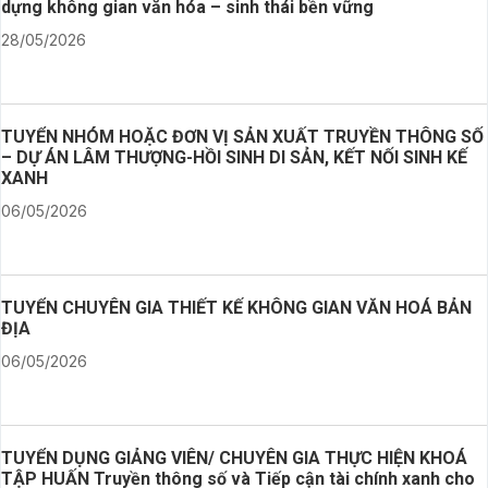
dựng không gian văn hóa – sinh thái bền vững
28/05/2026
TUYỂN NHÓM HOẶC ĐƠN VỊ SẢN XUẤT TRUYỀN THÔNG SỐ
– DỰ ÁN LÂM THƯỢNG-HỒI SINH DI SẢN, KẾT NỐI SINH KẾ
XANH
06/05/2026
TUYỂN CHUYÊN GIA THIẾT KẾ KHÔNG GIAN VĂN HOÁ BẢN
ĐỊA
06/05/2026
TUYỂN DỤNG GIẢNG VIÊN/ CHUYÊN GIA THỰC HIỆN KHOÁ
TẬP HUẤN Truyền thông số và Tiếp cận tài chính xanh cho