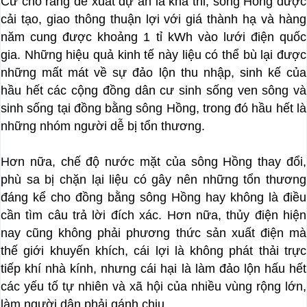
Cứ cho rằng đề xuất dự án là khả thi, sông Hồng được
cải tạo, giao thông thuận lợi với giá thành hạ và hàng
năm cung được khoảng 1 tỉ kWh vào lưới điện quốc
gia. Những hiệu quả kinh tế này liệu có thể bù lại được
những mất mát về sự đảo lộn thu nhập, sinh kế của
hầu hết các cộng đồng dân cư sinh sống ven sông và
sinh sống tại đồng bằng sông Hồng, trong đó hầu hết là
những nhóm người dễ bị tổn thương.
Hơn nữa, chế độ nước mặt của sông Hồng thay đổi,
phù sa bị chặn lại liệu có gây nên những tổn thương
đáng kể cho đồng bằng sông Hồng hay không là điều
cần tìm câu trả lời đích xác. Hơn nữa, thủy điện hiện
nay cũng không phải phương thức sản xuất điện mà
thế giới khuyến khích, cái lợi là không phát thải trực
tiếp khí nhà kính, nhưng cái hại là làm đảo lộn hấu hết
các yếu tố tự nhiên và xã hội của nhiều vùng rộng lớn,
làm người dân phải gánh chịu.