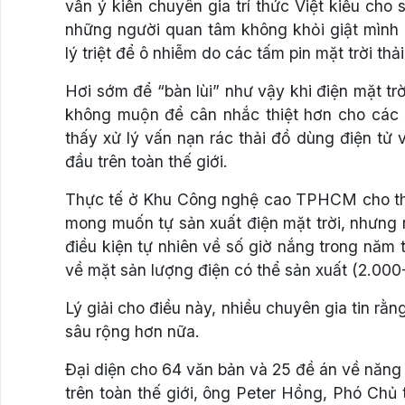
vấn ý kiến chuyên gia trí thức Việt kiều ch
những người quan tâm không khỏi giật mình k
lý triệt để ô nhiễm do các tấm pin mặt trời thải
Hơi sớm để “bàn lùi” như vậy khi điện mặt tr
không muộn để cân nhắc thiệt hơn cho các 
thấy xử lý vấn nạn rác thải đồ dùng điện tử
đầu trên toàn thế giới.
Thực tế ở Khu Công nghệ cao TPHCM cho thấ
mong muốn tự sản xuất điện mặt trời, nhưng 
điều kiện tự nhiên về số giờ nắng trong năm
về mặt sản lượng điện có thể sản xuất (2.00
Lý giải cho điều này, nhiều chuyên gia tin rằn
sâu rộng hơn nữa.
Đại diện cho 64 văn bản và 25 đề án về năng 
trên toàn thế giới, ông Peter Hồng, Phó Chủ