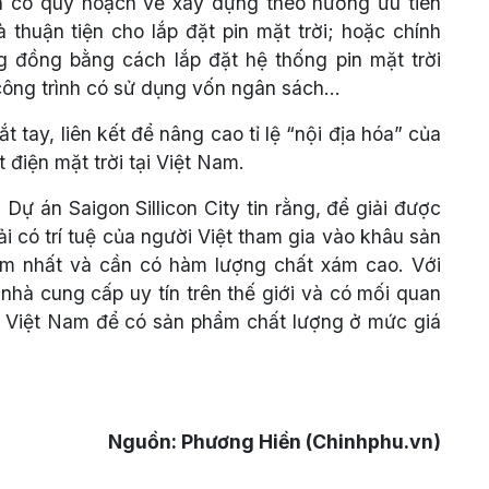
ần có quy hoạch về xây dựng theo hướng ưu tiên
thuận tiện cho lắp đặt pin mặt trời; hoặc chính
g đồng bằng cách lắp đặt hệ thống pin mặt trời
 công trình có sử dụng vốn ngân sách…
 tay, liên kết để nâng cao tỉ lệ “nội địa hóa” của
 điện mặt trời tại Việt Nam.
Dự án Saigon Sillicon City tin rằng, để giải được
ải có trí tuệ của người Việt tham gia vào khâu sản
hiễm nhất và cần có hàm lượng chất xám cao. Với
nhà cung cấp uy tín trên thế giới và có mối quan
ại Việt Nam để có sản phẩm chất lượng ở mức giá
Nguồn: Phương Hiền (Chinhphu.vn)