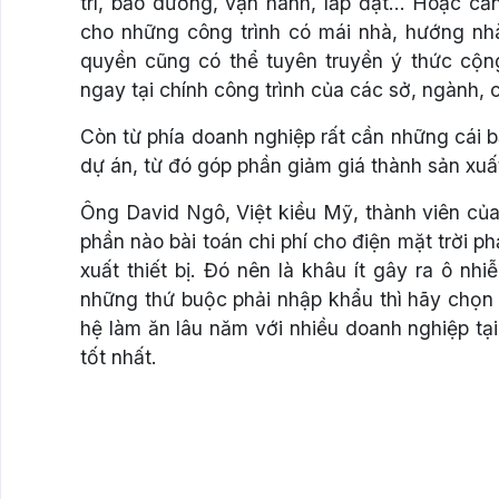
trì, bảo dưỡng, vận hành, lắp đặt… Hoặc c
cho những công trình có mái nhà, hướng nhà 
quyền cũng có thể tuyên truyền ý thức cộn
ngay tại chính công trình của các sở, ngành,
Còn từ phía doanh nghiệp rất cần những cái bắt
dự án, từ đó góp phần giảm giá thành sản xuất
Ông David Ngô, Việt kiều Mỹ, thành viên của 
phần nào bài toán chi phí cho điện mặt trời ph
xuất thiết bị. Đó nên là khâu ít gây ra ô n
những thứ buộc phải nhập khẩu thì hãy chọn 
hệ làm ăn lâu năm với nhiều doanh nghiệp t
tốt nhất.