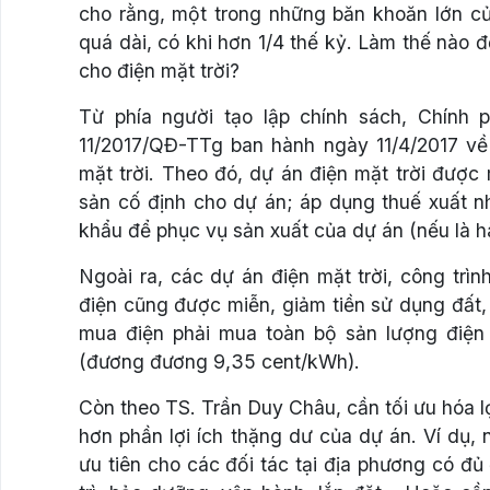
cho rằng, một trong những băn khoăn lớn củ
quá dài, có khi hơn 1/4 thế kỷ. Làm thế nào 
cho điện mặt trời?
Từ phía người tạo lập chính sách, Chính
11/2017/QĐ-TTg ban hành ngày 11/4/2017 về
mặt trời. Theo đó, dự án điện mặt trời được
sản cố định cho dự án; áp dụng thuế xuất nh
khẩu để phục vụ sản xuất của dự án (nếu là 
Ngoài ra, các dự án điện mặt trời, công trì
điện cũng được miễn, giảm tiền sử dụng đất, 
mua điện phải mua toàn bộ sản lượng điện
(đương đương 9,35 cent/kWh).
Còn theo TS. Trần Duy Châu, cần tối ưu hóa l
hơn phần lợi ích thặng dư của dự án. Ví dụ,
ưu tiên cho các đối tác tại địa phương có đủ 