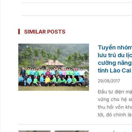
SIMILAR POSTS
Tuyển nhóm 
lưu trú du l
cường năng 
tỉnh Lào Cai
29/08/2017
Đầu tư điện mặ
vững cho hệ si
thu hồi vốn kh
tới, đó chính l