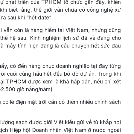
o sự phát triển của TPHCM tổ chức gần đây, khiến
hi biết rằng, thế giới vẫn chưa có công nghệ xử
 ra sau khi “hết date”!
ời vẫn còn là hàng hiếm tại Việt Nam, nhưng cũng
thế hệ sau. Kinh nghiệm lịch sử đã và đang cho
 và máy tính hiện đang là câu chuyện hết sức đau
y, có đến hàng chục doanh nghiệp tại đây từng
rồi cuối cùng hầu hết đều bỏ dở dự án. Trong khi
 tại TPHCM được xem là khá hấp dẫn, nếu chỉ xét
0-2.500 giờ nắng/năm).
g có lẽ điện mặt trời cần có thêm nhiều chính sách
lượng sạch được giới Việt kiều gửi về từ khắp nơi
 tịch Hiệp hội Doanh nhân Việt Nam ở nước ngoài