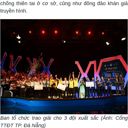
chống thiên tai ở cơ sở, cũng như đông đảo khán giả
truyền hình.
Ban tổ chức trao giải cho 3 đội xuất sắc (Ảnh: Cổng
TTĐT TP. Đà Nẵng)