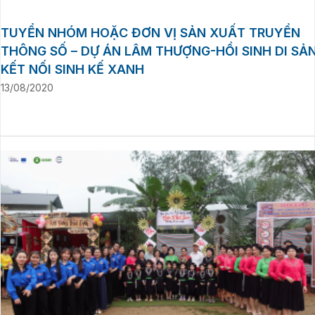
TUYỂN NHÓM HOẶC ĐƠN VỊ SẢN XUẤT TRUYỀN
THÔNG SỐ – DỰ ÁN LÂM THƯỢNG-HỒI SINH DI SẢN
KẾT NỐI SINH KẾ XANH
13/08/2020