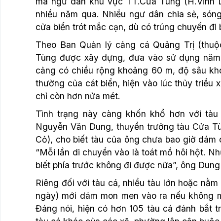
mà ngư dân khu vực TT.Cửa Tùng (H.Vĩnh Li
nhiều năm qua. Nhiều ngư dân chia sẻ, sóng
cửa biển trót mắc cạn, dù có trúng chuyến đi b
Theo Ban Quản lý cảng cá Quảng Trị (thuộ
Tùng được xây dựng, đưa vào sử dụng năm 
cảng có chiều rộng khoảng 60 m, độ sâu khoả
thường của cát biển, hiện vào lúc thủy triều 
chỉ còn hơn nửa mét.
Tình trạng này càng khốn khổ hơn với tàu 
Nguyễn Văn Dung, thuyền trưởng tàu Cửa Tù
Cỏ), cho biết tàu của ông chưa bao giờ dám 
“Mỗi lần di chuyển vào là toát mồ hôi hột. N
biết phía trước không đi được nữa”, ông Dung
Riêng đối với tàu cá, nhiều tàu lớn hoặc nằm
ngày) mới dám mon men vào ra nếu không m
Đáng nói, hiện có hơn 105 tàu cá đánh bắt