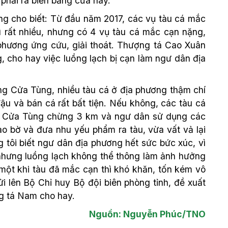
phải ra biển bằng cửa này.
ng cho biết: Từ đầu năm 2017, các vụ tàu cá mắc
ì rất nhiều, nhưng có 4 vụ tàu cá mắc cạn nặng,
phương ứng cứu, giải thoát. Thượng tá Cao Xuân
, cho hay việc luồng lạch bị cạn làm ngư dân địa
g Cửa Tùng, nhiều tàu cá ở địa phương thậm chí
ậu và bán cá rất bất tiện. Nếu không, các tàu cá
ển Cửa Tùng chừng 3 km và ngư dân sử dụng các
ào bờ và đưa nhu yếu phẩm ra tàu, vừa vất vả lại
 tôi biết ngư dân địa phương hết sức bức xúc, vì
nhưng luồng lạch không thể thông làm ảnh hưởng
một khi tàu đã mắc cạn thì khó khăn, tốn kém vô
i lên Bộ Chỉ huy Bộ đội biên phòng tỉnh, đề xuất
ng tá Nam cho hay.
Nguồn: Nguyễn Phúc/TNO