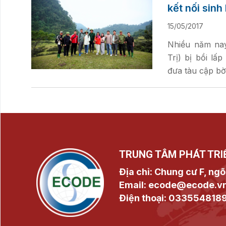
kết nối sinh
15/05/2017
Nhiều năm nay
Trị) bị bồi lấ
đưa tàu cập bờ
TRUNG TÂM PHÁT TRI
Địa chỉ: Chung cư F, ngõ
Email: ecode@ecode.v
Điện thoại: 033554818