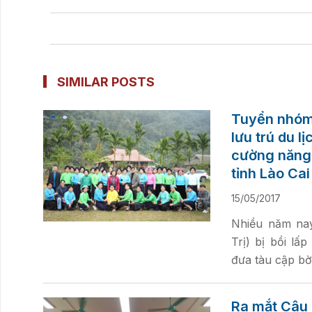
SIMILAR POSTS
Tuyển nhóm 
lưu trú du l
cường năng 
tỉnh Lào Cai
15/05/2017
Nhiều năm nay
Trị) bị bồi lấ
đưa tàu cập bờ
Ra mắt Câu 