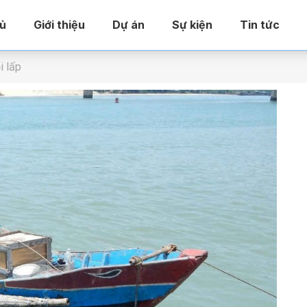
ủ
Giới thiệu
Dự án
Sự kiện
Tin tức
i lấp