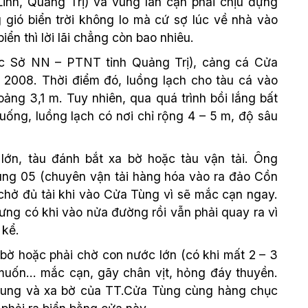
nh, Quảng Trị) và vùng lân cận phải chịu đựng
 gió biển trời không lo mà cứ sợ lúc về nhà vào
iển thì lời lãi chẳng còn bao nhiêu.
c Sở NN – PTNT tỉnh Quảng Trị), cảng cá Cửa
2008. Thời điểm đó, luồng lạch cho tàu cá vào
ng 3,1 m. Tuy nhiên, qua quá trình bồi lắng bất
xuống, luồng lạch có nơi chỉ rộng 4 – 5 m, độ sâu
lớn, tàu đánh bắt xa bờ hoặc tàu vận tải. Ông
ng 05 (chuyên vận tải hàng hóa vào ra đảo Cồn
chở đủ tải khi vào Cửa Tùng vì sẽ mắc cạn ngay.
hưng có khi vào nửa đường rồi vẫn phải quay ra vì
 kể.
 bờ hoặc phải chờ con nước lớn (có khi mất 2 – 3
uốn… mắc cạn, gãy chân vịt, hỏng đáy thuyền.
 trung và xa bờ của TT.Cửa Tùng cùng hàng chục