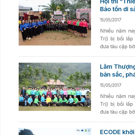
Hội thi “Th
Bảo tồn di s
15/05/2017
Nhiều năm nay
Trị) bị bồi lấ
đưa tàu cập bờ
Lâm Thượng:
bản sắc, phá
15/05/2017
Nhiều năm nay
Trị) bị bồi lấ
đưa tàu cập bờ
ECODE khởi 