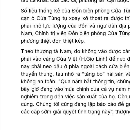
tàu cá khác của các xã, phường lân cận buộc 
Số liệu thống kê của Đồn biên phòng Cửa Tù
cạn ở Cửa Tùng tự xoay xở thoát ra được th
phải nhờ lực lượng của đồn và ngư dân địa 
Nam, Chính trị viên Đồn biên phòng Cửa Tùng
phương thiệt đơn thiệt kép.
Theo thượng tá Nam, do không vào được cản
phải vào cảng Cửa Việt (H.Gio Linh) để neo đ
này phải neo đậu ở phía ngoài cách cửa bi
thuyền thúng, tàu nhỏ ra “tăng bo” hải sản v
không an toàn. “Qua nắm bắt thông tin, chúng
bây giờ đang vào mùa chính của cá vụ nam 
nghiêm trọng đến việc sản xuất của họ. Còn 
cùng. Chúng tôi cũng đang lập báo cáo để gử
các cấp sớm giải quyết tình trạng này”, thượ