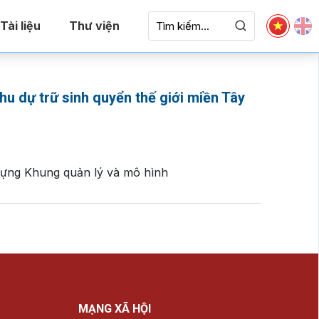
Tài liệu
Thư viện
hu dự trữ sinh quyển thế giới miền Tây
 dựng Khung quản lý và mô hình
MẠNG XÃ HỘI