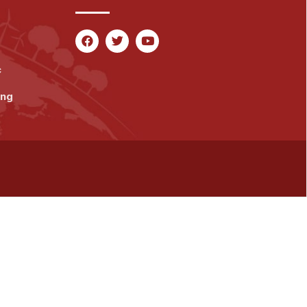
c
ăng