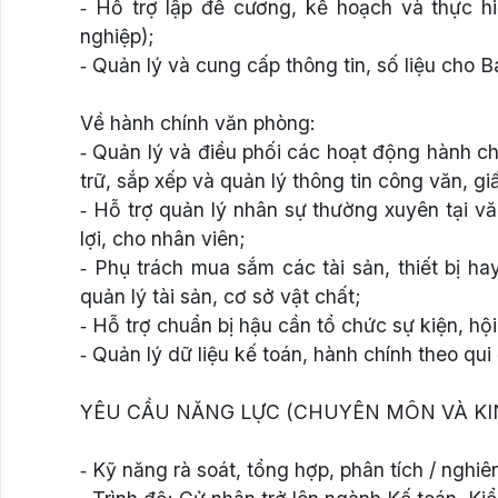
‐ Hỗ trợ lập đề cương, kế hoạch và thực hi
nghiệp);
‐ Quản lý và cung cấp thông tin, số liệu cho 
Về hành chính văn phòng:
‐ Quản lý và điều phối các hoạt động hành ch
trữ, sắp xếp và quản lý thông tin công văn, giấy
‐ Hỗ trợ quản lý nhân sự thường xuyên tại v
lợi, cho nhân viên;
‐ Phụ trách mua sắm các tài sản, thiết bị h
quản lý tài sản, cơ sở vật chất;
‐ Hỗ trợ chuẩn bị hậu cần tổ chức sự kiện, hội
‐ Quản lý dữ liệu kế toán, hành chính theo qui 
YÊU CẦU NĂNG LỰC (CHUYÊN MÔN VÀ KI
‐ Kỹ năng rà soát, tổng hợp, phân tích / nghiên 