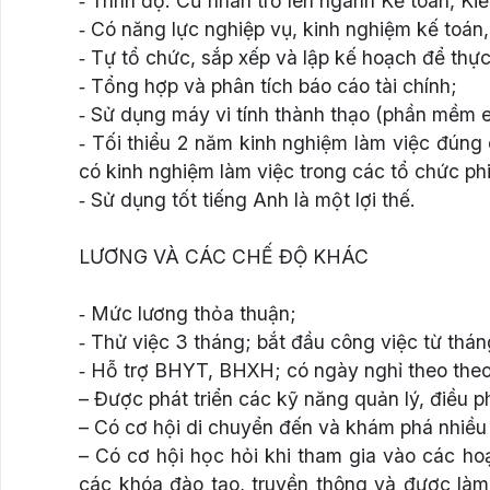
‐ Trình độ: Cử nhân trở lên ngành Kế toán, Kiể
‐ Có năng lực nghiệp vụ, kinh nghiệm kế toán,
‐ Tự tổ chức, sắp xếp và lập kế hoạch để thự
‐ Tổng hợp và phân tích báo cáo tài chính;
‐ Sử dụng máy vi tính thành thạo (phần mềm 
‐ Tối thiểu 2 năm kinh nghiệm làm việc đúng
có kinh nghiệm làm việc trong các tổ chức phi
‐ Sử dụng tốt tiếng Anh là một lợi thế.
LƯƠNG VÀ CÁC CHẾ ĐỘ KHÁC
‐ Mức lương thỏa thuận;
‐ Thử việc 3 tháng; bắt đầu công việc từ thán
‐ Hỗ trợ BHYT, BHXH; có ngày nghỉ theo the
– Được phát triển các kỹ năng quản lý, điều 
– Có cơ hội di chuyển đến và khám phá nhiều
– Có cơ hội học hỏi khi tham gia vào các ho
các khóa đào tạo, truyền thông và được là