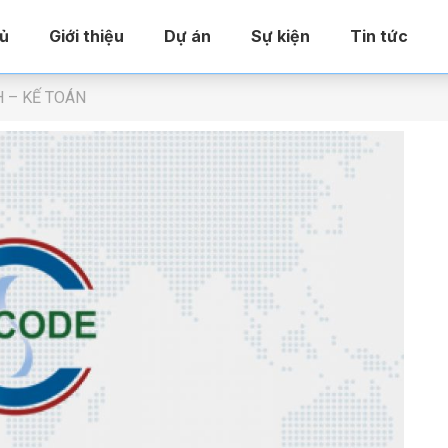
ủ
Giới thiệu
Dự án
Sự kiện
Tin tức
H – KẾ TOÁN