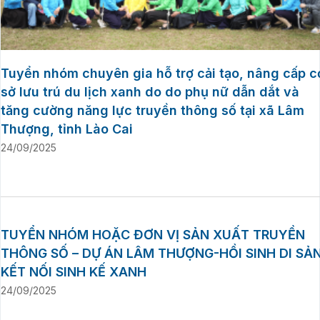
Tuyển nhóm chuyên gia hỗ trợ cải tạo, nâng cấp c
sở lưu trú du lịch xanh do do phụ nữ dẫn dắt và
tăng cường năng lực truyền thông số tại xã Lâm
Thượng, tỉnh Lào Cai
24/09/2025
TUYỂN NHÓM HOẶC ĐƠN VỊ SẢN XUẤT TRUYỀN
THÔNG SỐ – DỰ ÁN LÂM THƯỢNG-HỒI SINH DI SẢN
KẾT NỐI SINH KẾ XANH
24/09/2025