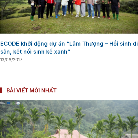
ECODE khởi động dự án “Lâm Thượng – Hồi sinh di
sản, kết nối sinh kế xanh”
13/06/2017
BÀI VIẾT MỚI NHẤT