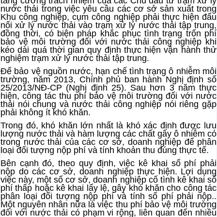
tăng cường trách nhiệm của các Chủ đầu tư trạm xử lý
nước thải trong việc yêu cầu các cơ sở sản xuất trong
Khu công nghiệp, cụm công nghiệp phải thực hiện đấu
nối xử lý nước thải vào trạm xử lý nước thải tập trung,
đồng thời, có biện pháp khắc phục tình trạng trốn phí
bảo vệ môi trường đối với nước thải công nghiệp khi
kéo dài quá thời gian quy định thực hiện vận hành thử
nghiệm trạm xử lý nước thải tập trung.
Để bảo vệ nguồn nước, hạn chế tình trạng ô nhiễm môi
trường, năm 2013, Chính phủ ban hành Nghị định số
25/2013/NĐ-CP (Nghị định 25). Sau hơn 3 năm thực
hiện, công tác thu phí bảo vệ môi trường đối với nước
thải nói chung và nước thải công nghiệp nói riêng gặp
phải không ít khó khăn.
Trong đó, khó khăn lớn nhất là khó xác định được lưu
lượng nước thải và hàm lượng các chất gây ô nhiễm có
trong nước thải của các cơ sở, doanh nghiệp để phân
loại đối tượng nộp phí và tính khoản thu đúng thực tế.
Bên cạnh đó, theo quy định, việc kê khai số phí phải
nộp do các cơ sở, doanh nghiệp thực hiện. Lợi dụng
việc này, một số cơ sở, doanh nghiệp cố tình kê khai số
phí thấp hoặc kê khai lấy lệ, gây khó khăn cho công tác
phân loại đối tượng nộp phí và tính số phí phải nộp..
Một nguyên nhân nữa là việc thu phí bảo vệ môi trường
đối với nước thải có phạm vi rộng, liên quan đến nhiều