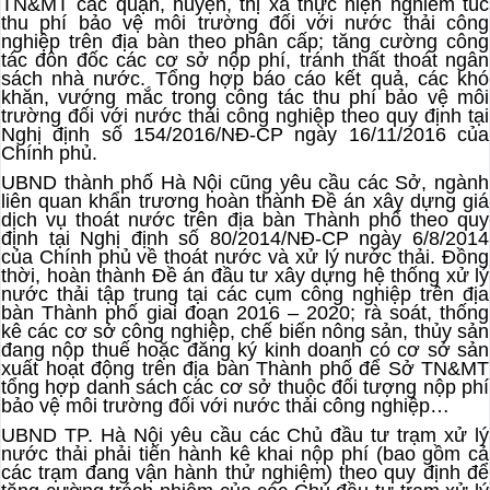
TN&MT các quận, huyện, thị xã thực hiện nghiêm túc
thu phí bảo vệ môi trường đối với nước thải công
nghiệp trên địa bàn theo phân cấp; tăng cường công
tác đôn đốc các cơ sở nộp phí, tránh thất thoát ngân
sách nhà nước. Tổng hợp báo cáo kết quả, các khó
khăn, vướng mắc trong công tác thu phí bảo vệ môi
trường đối với nước thải công nghiệp theo quy định tại
Nghị định số 154/2016/NĐ-CP ngày 16/11/2016 của
Chính phủ.
UBND thành phố Hà Nội cũng yêu cầu các Sở, ngành
liên quan khẩn trương hoàn thành Đề án xây dựng giá
dịch vụ thoát nước trên địa bàn Thành phố theo quy
định tại Nghị định số 80/2014/NĐ-CP ngày 6/8/2014
của Chính phủ về thoát nước và xử lý nước thải. Đồng
thời, hoàn thành Đề án đầu tư xây dựng hệ thống xử lý
nước thải tập trung tại các cụm công nghiệp trên địa
bàn Thành phố giai đoạn 2016 – 2020; rà soát, thống
kê các cơ sở công nghiệp, chế biến nông sản, thủy sản
đang nộp thuế hoặc đăng ký kinh doanh có cơ sở sản
xuất hoạt động trên địa bàn Thành phố để Sở TN&MT
tổng hợp danh sách các cơ sở thuộc đối tượng nộp phí
bảo vệ môi trường đối với nước thải công nghiệp…
UBND TP. Hà Nội yêu cầu các Chủ đầu tư trạm xử lý
nước thải phải tiến hành kê khai nộp phí (bao gồm cả
các trạm đang vận hành thử nghiệm) theo quy định để