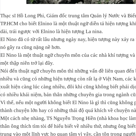
Thạc sĩ Hồ Long Phi, Giám đốc trung tâm Quản lý Nước và Bi
TP.HCM cho biết Elnino là một thuật ngữ diễn tả hiện tượng kh
dài, trái ngược với Elnino là hiện tượng La nina.
El Nino đã có từ rất lâu nhưng ngày nay, hiện tượng này xảy r
nó gây ra cũng nặng nề hơn.
El Nino là một thuật ngữ chuyên môn của các nhà khí tượng và
một thập niên trở lại đây.
Nói đến thuật ngữ chuyên môn thì những vấn đề liên quan đến 
nhiều và cũng có những hiện tượng còn rất lạ ở Việt Nam, các 
xuất hiện càng lúc càng nhiều, đôi khi cũng không biết phải dị
có nhiều khái niệm, bản thân những chuyên gia trong ngành cũ
Vì thế, nếu một người không biết El Nino là gì thì cũng không 
thành chuyện lớn hay có những thái độ quá khích về chuyện nà
Một cách nhẹ nhàng, TS Nguyễn Trọng Hiền (nhà khoa học làm
thân ông thích tìm tòi để hiểu biết về nhiều thứ, nhưng ông bi
trung vào một lĩnh vực họ quan tâm vì vậy, cần tôn trọng người