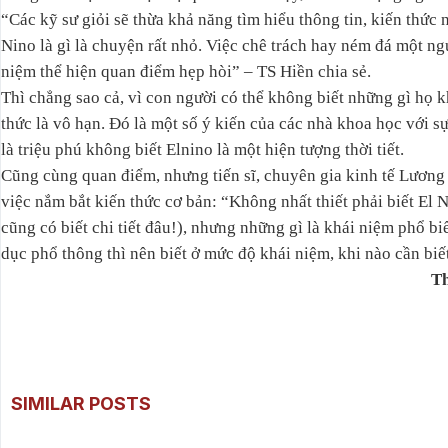
“Các kỹ sư giỏi sẽ thừa khả năng tìm hiểu thông tin, kiến thức 
Nino là gì là chuyện rất nhỏ. Việc chê trách hay ném đá một ng
niệm thể hiện quan điểm hẹp hòi” – TS Hiền chia sẻ.
Thì chẳng sao cả, vì con người có thể không biết những gì họ 
thức là vô hạn. Đó là một số ý kiến của các nhà khoa học với s
là triệu phú không biết Elnino là một hiện tượng thời tiết.
Cũng cùng quan điểm, nhưng tiến sĩ, chuyên gia kinh tế Lương
việc nắm bắt kiến thức cơ bản: “Không nhất thiết phải biết El N
cũng có biết chi tiết đâu!), nhưng những gì là khái niệm phổ bi
dục phổ thông thì nên biết ở mức độ khái niệm, khi nào cần biết 
Th
SIMILAR POSTS