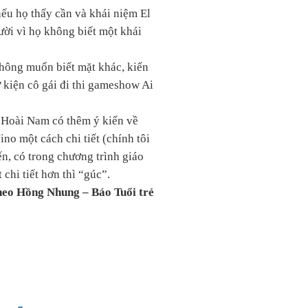
nếu họ thấy cần và khái niệm El
ười vì họ không biết một khái
không muốn biết mặt khác, kiến
ự kiện cô gái đi thi gameshow Ai
 Hoài Nam có thêm ý kiến về
ino một cách chi tiết (chính tôi
ến, có trong chương trình giáo
chi tiết hơn thì “gúc”.
eo Hồng Nhung – Báo Tuổi trẻ