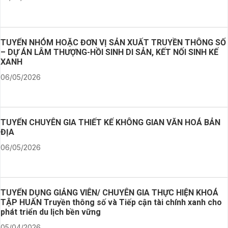
TUYỂN NHÓM HOẶC ĐƠN VỊ SẢN XUẤT TRUYỀN THÔNG SỐ
– DỰ ÁN LÂM THƯỢNG-HỒI SINH DI SẢN, KẾT NỐI SINH KẾ
XANH
06/05/2026
TUYỂN CHUYÊN GIA THIẾT KẾ KHÔNG GIAN VĂN HOÁ BẢN
ĐỊA
06/05/2026
TUYỂN DỤNG GIẢNG VIÊN/ CHUYÊN GIA THỰC HIỆN KHOÁ
TẬP HUẤN Truyền thông số và Tiếp cận tài chính xanh cho
phát triển du lịch bền vững
05/04/2026