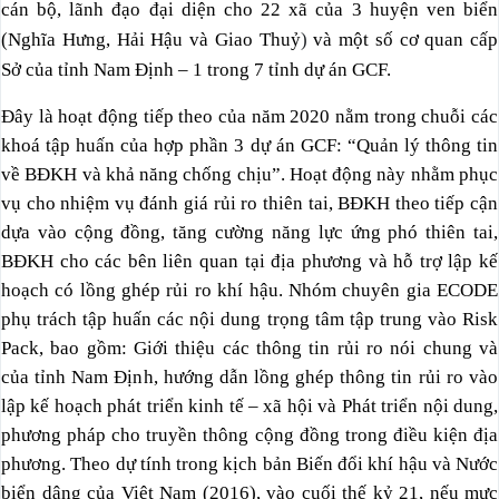
cán bộ, lãnh đạo đại diện cho 22 xã của 3 huyện ven biển
(Nghĩa Hưng, Hải Hậu và Giao Thuỷ
)
và một số cơ quan cấp
Sở của tỉnh Nam Định – 1 trong 7 tỉnh dự án GCF.
Đây là hoạt động tiếp theo của năm 2020 nằm trong chuỗi các
khoá tập huấn của hợp phần 3 dự án GCF: “Quản lý thông tin
về BĐKH và khả năng chống chịu”. Hoạt động này nhằm phục
vụ cho nhiệm vụ đánh giá rủi ro thiên tai, BĐKH theo tiếp cận
dựa vào cộng đồng, tăng cường năng lực ứng phó thiên tai,
BĐKH cho các bên liên quan tại địa phương và hỗ trợ lập kế
hoạch có lồng ghép rủi ro khí hậu. Nhóm chuyên gia ECODE
phụ trách tập huấn các nội dung trọng tâm tập trung vào Risk
Pack, bao gồm: Giới thiệu các thông tin rủi ro nói chung và
của tỉnh Nam Định, hướng dẫn lồng ghép thông tin rủi ro vào
lập kế hoạch phát triển kinh tế – xã hội và Phát triển nội dung,
phương pháp cho truyền thông cộng đồng trong điều kiện địa
phương. Theo dự tính trong kịch bản Biến đổi khí hậu và Nước
biển dâng của Việt Nam (2016), vào cuối thế kỷ 21, nếu mực