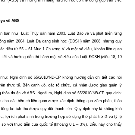
i ích (ABS) và những tính năng hữu ích đó có thể đóng góp vào việc
oya về ABS
 bản như: Luật Thủy sản năm 2003, Luật Bảo vệ và phát triển rừng
trồng năm 2004, Luật Đa dạng sinh học (ĐDSH) năm 2008, nhưng quy
ác điều từ 55 – 61 Mục 1 Chương V và một số điều, khoản liên quan
 tiết và hướng dẫn thi hành một số điều của Luật ĐDSH (điều 18, 19
hư: Nghị định số 65/2010/NĐ-CP không hướng dẫn chi tiết các nội
trên thực tế. Bên cạnh đó, các tổ chức, cá nhân được giao quản lý
thỏa thuận về ABS. Ngoài ra, Nghị định số 65/2010/NĐ-CP quy định:
en cho các bên có liên quan được xác định thông qua đàm phán, thỏa
ng lợi ích thu được quy đổi thành tiền. Quy định này là không khả
c, lợi ích phát sinh trong trường hợp sử dụng thứ phát trở đi và tỷ lệ
o so với thực tiễn của quốc tế (khoảng 0,1 – 3%). Điều này cho thấy