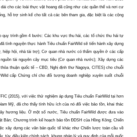
 dài cho các loài thực vật hoang dã cũng như các quần thể và nơi cư
ống, hỗ trợ sinh kế cho tất cả các bên tham gia, đặc biệt là các cộng
 quy trình gồm 4 bước: Các khu vực thu hái, các tổ chức thu hái tự
 đã tình nguyện thực hành Tiêu chuẩn FairWild sẽ tiến hành xây dựng
y, hiệp hội, nhà tài trợ); Cơ quan nhà nước có thẩm quyền ở các cấp
 nguồn tài nguyên cây mục tiêu (Cơ quan nhà nước); Xây dựng các
 thỏa thuận quốc tế – CBD, Nghị định thư Nagoya, CITES) cho chuỗi
Wild cấp Chứng chỉ cho đối tượng doanh nghiệp xuyên suốt chuỗi
 (2015), với việc thử nghiệm áp dụng Tiêu chuẩn FairWild tại hơn
Nam Mỹ, đã cho thấy tính hữu ích của nó đối việc bảo tồn, khai thác
ây hương liệu. Ở một số nước, Tiêu chuẩn FairWild được đưa vào
Nhật Bản; Chương trình kế hoạch bảo tồn ĐDSH của Hồng Kông; Chiến
iệc xây dựng các văn bản quốc tế khác như Chiến lược toàn cầu về
tùy điều kiện chính sách, khung pháp lý và quy định của mỗi quốc