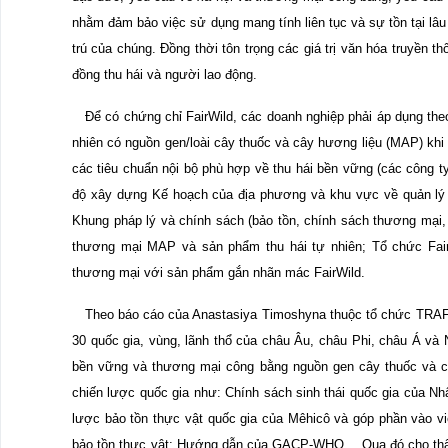
nhằm đảm bảo việc sử dụng mang tính liên tục và sự tồn tại lâu
trú của chúng. Đồng thời tôn trọng các giá trị văn hóa truyền th
đồng thu hái và người lao động.
Để có chứng chỉ FairWild, các doanh nghiệp phải áp dụng theo
nhiên có nguồn gen/loài cây thuốc và cây hương liệu (MAP) khi
các tiêu chuẩn nội bộ phù hợp về thu hái bền vững (các công t
độ xây dựng Kế hoạch của địa phương và khu vực về quản lý
Khung pháp lý và chính sách (bảo tồn, chính sách thương mại,
thương mại MAP và sản phẩm thu hái tự nhiên; Tổ chức Fair
thương mại với sản phẩm gắn nhãn mác FairWild.
Theo báo cáo của Anastasiya Timoshyna thuộc tổ chức TRAFFIC
30 quốc gia, vùng, lãnh thổ của châu Âu, châu Phi, châu Á và 
bền vững và thương mại công bằng nguồn gen cây thuốc và c
chiến lược quốc gia như: Chính sách sinh thái quốc gia của 
lược bảo tồn thực vật quốc gia của Mêhicô và góp phần vào v
bảo tồn thực vật; Hướng dẫn của GACP-WHO… Qua đó cho thấy, 