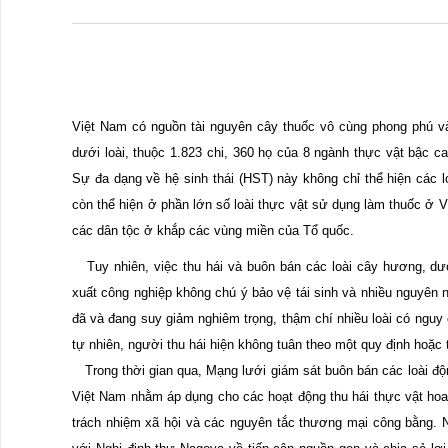
​​Việt Nam có nguồn tài nguyên cây thuốc vô cùng phong phú v
dưới loài, thuộc 1.823 chi, 360 họ của 8 ngành thực vật bậc 
Sự đa dạng về hệ sinh thái (HST) này không chỉ thể hiện các l
còn thể hiện ở phần lớn số loài thực vật sử dụng làm thuốc ở 
các dân tộc ở khắp các vùng miền của Tổ quốc.
Tuy nhiên, việc thu hái và buôn bán các loài cây hương, dượ
xuất công nghiệp không chú ý bảo vệ tái sinh và nhiều nguyên
đã và đang suy giảm nghiêm trọng, thậm chí nhiều loài có nguy 
tự nhiên, người thu hái hiện không tuân theo một quy định hoặc 
Trong thời​ gian qua, Mạng lưới giám sát buôn bán các loài độn
Việt Nam nhằm áp dụng cho các hoạt động thu hái thực vật hoa
trách nhiệm xã hội và các nguyên tắc thương mại công bằng. 