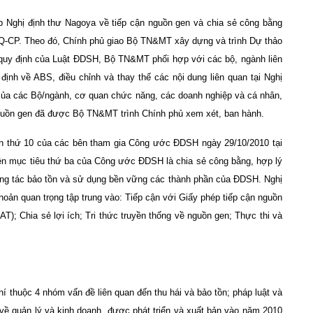
 Nghị định thư Nagoya về tiếp cận nguồn gen và chia sẻ công bằng
/NQ-CP. Theo đó, Chính phủ giao Bộ TN&MT xây dựng và trình Dự thảo
c quy định của Luật ĐDSH, Bộ TN&MT phối hợp với các bộ, ngành liên
ịnh về ABS, điều chỉnh và thay thế các nội dung liên quan tại Nghị
ủa các Bộ/ngành, cơ quan chức năng, các doanh nghiệp và cá nhân,
uồn gen đã được Bộ TN&MT trình Chính phủ xem xét, ban hành.
n thứ 10 của các bên tham gia Công ước ĐDSH ngày 29/10/2010 tại
ện mục tiêu thứ ba của Công ước ĐDSH là chia sẻ công bằng, hợp lý
công tác bảo tồn và sử dụng bền vững các thành phần của ĐDSH. Nghị
oản quan trọng tập trung vào: Tiếp cận với Giấy phép tiếp cận nguồn
T); Chia sẻ lợi ích; Tri thức truyền thống về nguồn gen; Thực thi và
í thuộc 4 nhóm vấn đề liên quan đến thu hái và bảo tồn; pháp luật và
về quản lý và kinh doanh, được phát triển và xuất bản vào năm 2010