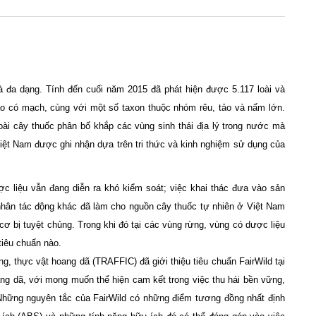
à đa dạng. Tính đến cuối năm 2015 đã phát hiện được 5.117 loài và
cao có mạch, cùng với một số taxon thuộc nhóm rêu, tảo và nấm lớn.
oài cây thuốc phân bố khắp các vùng sinh thái địa lý trong nước mà
Việt Nam được ghi nhận dựa trên tri thức và kinh nghiệm sử dụng của
c liệu vẫn đang diễn ra khó kiểm soát; việc khai thác đưa vào sản
 nhân tác động khác đã làm cho nguồn cây thuốc tự nhiên ở Việt Nam
cơ bị tuyệt chủng. Trong khi đó tại các vùng rừng, vùng có dược liệu
tiêu chuẩn nào.
g, thực vật hoang dã (TRAFFIC) đã giới thiệu tiêu chuẩn FairWild tại
ng dã, với mong muốn thể hiện cam kết trong việc thu hái bền vững,
Những nguyên tắc của FairWild có những điểm tương đồng nhất định