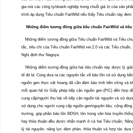
gia mà các công ty/doanh nghiệp trong chuỗi giá trị của sản p
trình áp dụng Tiêu chuẩn FairWild nếu thấy Tiêu chuẩn này đem l
Những điểm tương đồng giữa tiêu chuẩn FairWild và tiê
Những điểm tương đồng giữa Tiêu chuẩn FairWild và Tiêu chu
tắc, tiêu chí của Tiêu chuẩn FairWild ver.2.0 và các Tiêu chuẩ
Nghị định thư Nagoya.
Những điểm tương đồng giữa hai tiêu chuẩn này được lý giải th
tế đó là: Cùng đưa ra các nguyên tắc về bảo tồn và sử dụng bền v
nguồn gen thực vật hoang dã cần đảm bảo tính bền vững và k
mối quan hệ từ Giấy phép tiếp cận nguồn gen (PIC) đến hợp 
cung cấp/người thu hái về tiếp cận nguồn tài nguyên và sử dụn
sử dụng cho người cung cấp nguồn gen/nguyên liệu; cộng đồng
trường, góp phần bảo tồn ĐDSH, tôn trọng văn hóa truyền thống
hay thỏa thuận đều được nhấn mạnh ở cả hai Tiêu chuẩn; Nâng 
lý tài nguyên, năng lực đàm phán, thỏa thuận và hợp tác dựa t