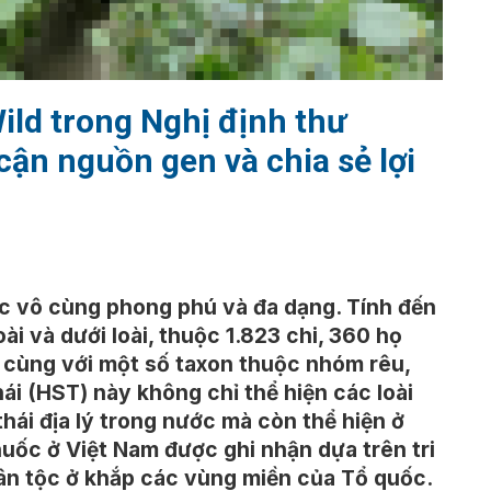
ild trong Nghị định thư
cận nguồn gen và chia sẻ lợi
c vô cùng phong phú và đa dạng. Tính đến
ài và dưới loài, thuộc 1.823 chi, 360 họ
 cùng với một số taxon thuộc nhóm rêu,
hái (HST) này không chỉ thể hiện các loài
hái địa lý trong nước mà còn thể hiện ở
huốc ở Việt Nam được ghi nhận dựa trên tri
ân tộc ở khắp các vùng miền của Tổ quốc.