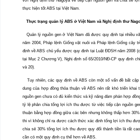
với Nghị định thư Nagoya về tiếp cận nguồn gen và chia sẻ lợ
thực hiện tốt ABS tại Việt Nam.
Thực trạng quản lý ABS ở Việt Nam và Nghị định thư Nag
Quản lý nguồn gen ở Việt Nam đã được quy định tại nhiều văn
năm 2004, Pháp lệnh Giống vật nuôi và Pháp lệnh Giống cây 
định về ABS chủ yếu được quy định tại Luật ĐDSH năm 2008 (c
tại Mục 2 Chương V), Nghị định số 65/2010/NĐ-CP quy định chi
và 20).
Tuy nhiên, các quy định về ABS còn một số vấn đề bất cập n
dung của hợp đồng thỏa thuận về ABS nên rất khó triển khai 
nguồn gen chưa có đủ kiến thức và kỹ năng đàm phán hợp đồng 
tỷ lệ phân chia tổng lợi ích thu được từ việc tiếp cận nguồn g
thuận bằng hợp đồng giữa các bên nhưng không thấp hơn 30% tổ
thi vì không chỉ ra được cách thức xác định tổng lợi ích thu đượ
chia sẻ 30% tổng lợi ích thu được quy đổi thành tiền là rất ca
cần có một quy định cụ thể hơn về ABS.