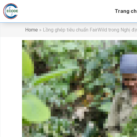
Trang ch
Home
»
Lồng ghép tiêu chuẩn FairWild trong Nghị địn