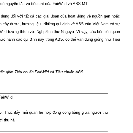
 số nguyên tắc và tiêu chí của FairWild và ABS-MT.
ụng đối với tất cả các giai đoạn của hoạt động về nguồn gen hoặc
n cây dược, hương liệu. Những qui định về ABS của Việt Nam có sự
ild tương thích với Nghị định thư Nagoya. Vì vậy, các bên liên quan
hực hành các qui định này trong ABS, có thể vận dụng giống như Tiêu
ắc giữa Tiêu chuẩn FairWild và Tiêu chuẩn ABS
airWild
5. Thúc đẩy mối quan hệ hợp đồng công bằng giữa người thu
i thu hái