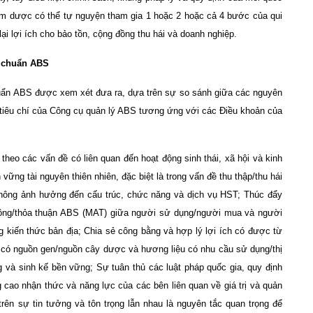
hẩm dược có thể tự nguyện tham gia 1 hoặc 2 hoặc cả 4 bước của qui
ại lợi ích cho bảo tồn, cộng đồng thu hái và doanh nghiệp.
u chuẩn ABS
ẩn ABS được xem xét đưa ra, dựa trên sự so sánh giữa các nguyên
n, tiêu chí của Công cụ quản lý ABS tương ứng với các Điều khoản của
eo các vấn đề có liên quan đến hoạt động sinh thái, xã hội và kinh
ững tài nguyên thiên nhiên, đặc biệt là trong vấn đề thu thập/thu hái
hông ảnh hưởng đến cấu trúc, chức năng và dịch vụ HST; Thúc đẩy
đồng/thỏa thuận ABS (MAT) giữa người sử dụng/người mua và người
g kiến thức bản địa; Chia sẻ công bằng và hợp lý lợi ích có được từ
 có nguồn gen/nguồn cây dược và hương liệu có nhu cầu sử dụng/thị
 và sinh kế bền vững; Sự tuân thủ các luật pháp quốc gia, quy định
cao nhận thức và năng lực của các bên liên quan về giá trị và quản
rên sự tin tưởng và tôn trọng lẫn nhau là nguyên tắc quan trọng để