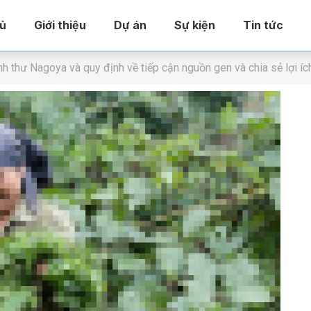
ủ
Giới thiệu
Dự án
Sự kiện
Tin tức
h thư Nagoya và quy định về tiếp cận nguồn gen và chia sẻ lợi íc