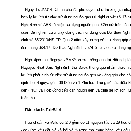
Ngày 17/3/2014, Chính phủ đã phê duyệt chủ trương gia nhập
hợp lý lợi ích từ việc sử dụng nguồn gen tại Nghị quyết số 17
Nghị định về ABS từ việc sử dụng nguồn gen. Căn cứ trên cá
quan đã nghiên cứu, xây dựng các nội dung của Dự thảo Nghị đ
định số 65/2010/NĐ-CP. Qua 2 năm xây dựng với sự đóng góp c
đến tháng 3/2017, Dự thảo Nghị định về ABS từ việc sử dụng ng
Nghị định thư Nagoya về ABS được thông qua tại Hội nghị lầ
Nagoya, Nhật Bản. Nghị định thư được thông qua nhằm thực hi
lợi ích phát sinh từ việc sử dụng nguồn gen và đóng góp cho 
định thư Nagoya gồm 36 Điều và 1 Phụ lục. Trong đó các điều kh
gen (PIC) và Hợp đồng tiếp cận nguồn gen và chia sẻ lợi ích (MA
tuân thủ.
Tiêu chuẩn FairWild
Tiêu chuẩn FairWild ver.2.0 gồm có 11 nguyên tắc và 29 tiêu ch
đạo đức; yêu cầu về xã hội và thương mại công bằng; yêu cầu 